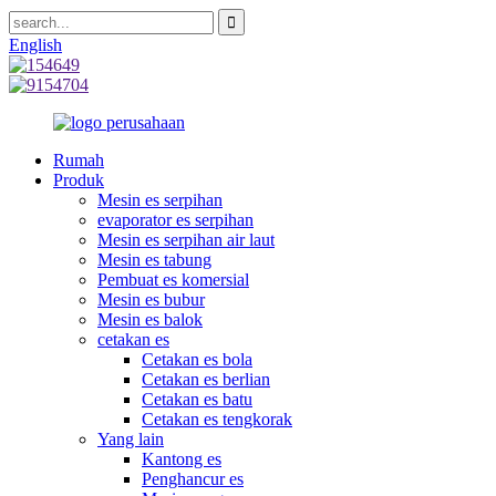
English
Rumah
Produk
Mesin es serpihan
evaporator es serpihan
Mesin es serpihan air laut
Mesin es tabung
Pembuat es komersial
Mesin es bubur
Mesin es balok
cetakan es
Cetakan es bola
Cetakan es berlian
Cetakan es batu
Cetakan es tengkorak
Yang lain
Kantong es
Penghancur es