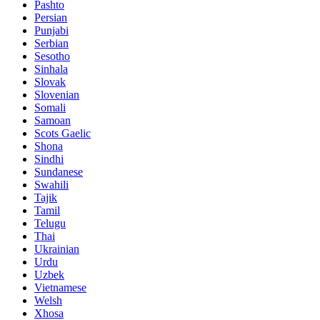
Pashto
Persian
Punjabi
Serbian
Sesotho
Sinhala
Slovak
Slovenian
Somali
Samoan
Scots Gaelic
Shona
Sindhi
Sundanese
Swahili
Tajik
Tamil
Telugu
Thai
Ukrainian
Urdu
Uzbek
Vietnamese
Welsh
Xhosa