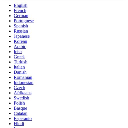
English
French
German
Portuguese
Spanish
Russian
Japanese
Korean
Arabic
Irish
Greek
Turkish
Italian
Danish
Romanian
Indonesian
Czech
Afrikaans
Swedish
Polish
Basque
Catalan
Esperanto
Hindi