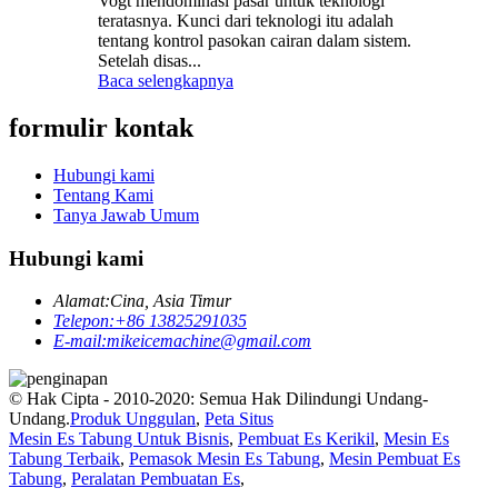
Vogt mendominasi pasar untuk teknologi
teratasnya. Kunci dari teknologi itu adalah
tentang kontrol pasokan cairan dalam sistem.
Setelah disas...
Baca selengkapnya
formulir kontak
Hubungi kami
Tentang Kami
Tanya Jawab Umum
Hubungi kami
Alamat:
Cina, Asia Timur
Telepon:
+86 13825291035
E-mail:
mikeicemachine@gmail.com
© Hak Cipta - 2010-2020: Semua Hak Dilindungi Undang-
Undang.
Produk Unggulan
,
Peta Situs
Mesin Es Tabung Untuk Bisnis
,
Pembuat Es Kerikil
,
Mesin Es
Tabung Terbaik
,
Pemasok Mesin Es Tabung
,
Mesin Pembuat Es
Tabung
,
Peralatan Pembuatan Es
,