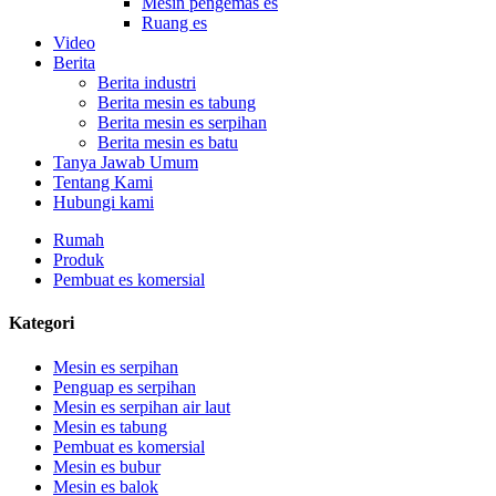
Mesin pengemas es
Ruang es
Video
Berita
Berita industri
Berita mesin es tabung
Berita mesin es serpihan
Berita mesin es batu
Tanya Jawab Umum
Tentang Kami
Hubungi kami
Rumah
Produk
Pembuat es komersial
Kategori
Mesin es serpihan
Penguap es serpihan
Mesin es serpihan air laut
Mesin es tabung
Pembuat es komersial
Mesin es bubur
Mesin es balok